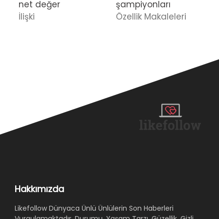
net değer
şampiyonları
O
İlişki
Özellik Makaleleri
İ
T
N
Hakkımızda
Likefollow Dünyaca Ünlü Ünlülerin Son Haberleri
Vurgulamaktadır, Durumu, Yaşam Tarzı, Güzellik, Gizli