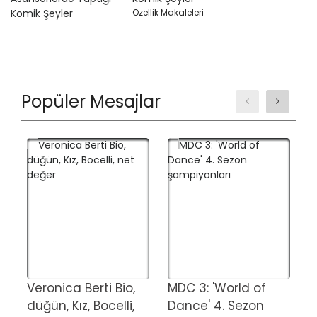
Özellik Makaleleri
Popüler Mesajlar
Veronica Berti Bio,
MDC 3: 'World of
J
düğün, Kız, Bocelli,
Dance' 4. Sezon
Y