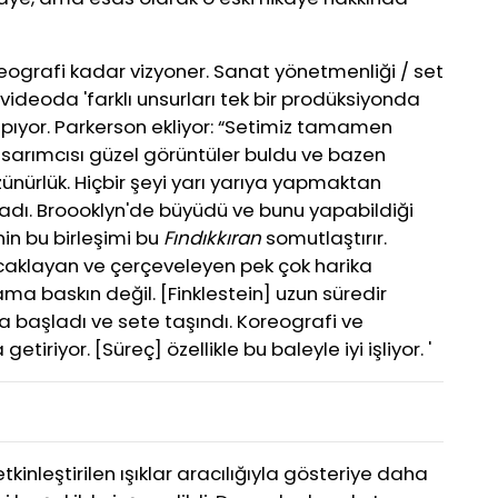
eografi kadar vizyoner. Sanat yönetmenliği / set
 videoda 'farklı unsurları tek bir prodüksiyonda
yapıyor. Parkerson ekliyor: “Setimiz tamamen
asarımcısı güzel görüntüler buldu ve bazen
ünürlük. Hiçbir şeyi yarı yarıya yapmaktan
adı. Broooklyn'de büyüdü ve bunu yapabildiği
nin bu birleşimi bu
Fındıkkıran
somutlaştırır.
kucaklayan ve çerçeveleyen pek çok harika
ama baskın değil. [Finklestein] uzun süredir
a başladı ve sete taşındı. Koreografi ve
tiriyor. [Süreç] özellikle bu baleyle iyi işliyor. '
kinleştirilen ışıklar aracılığıyla gösteriye daha