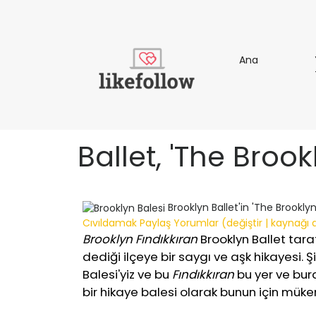
Ana
Ana
Ballet, 'The Broo
Brooklyn Ballet'in 'The Brookly
Cıvıldamak
Paylaş
Yorumlar (değiştir | kaynağı d
Brooklyn Fındıkkıran
Brooklyn Ballet taraf
dediği ilçeye bir saygı ve aşk hikayesi. Ş
Balesi'yiz ve bu
Fındıkkıran
bu yer ve bur
bir hikaye balesi olarak bunun için müke