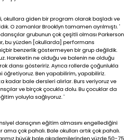
si, okullara giden bir program olarak başladı ve
aldık. O zamanlar Brooklyn tamamen ayrılmıştı. '
 dansçılar grubunun çok çeşitli olması Parkerson
z var, bu yüzden [okullarda] performans
hiçbir benzerlik göstermeyen bir grup değildik.
uz. Hareketin ne olduğu ve balenin ne olduğu
k dansı gösteririz. Ayrıca rollerde çoğunlukla
i öğretiyoruz. Ben yapabilirim, yapabiliriz.
 kadar bale dersleri alırlar. Burs veriyoruz ve
sçılar ve birçok çocukla dolu. Bu çocuklar da
ğitim yoluyla sağlıyoruz. '
nsiyel dansçının eğitim almasını engellediğini
 ama çok pahalı. Bale okulları artık çok pahalı.
larımız büyük bale akademilerinden yüzde 50-75