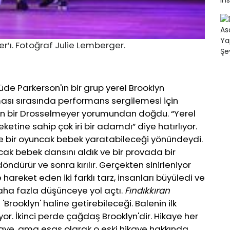
er’ı. Fotoğraf Julie Lemberger.
de Parkerson'ın bir grup yerel Brooklyn
ası sırasında performans sergilemesi için
kan bir Drosselmeyer yorumundan doğdu. “Yerel
eketine sahip çok iri bir adamdı” diye hatırlıyor.
i ve bir oyuncak bebek yaratabileceği yönündeydi.
cak bebek dansını aldık ve bir provada bir
öndürür ve sonra kırılır. Gerçekten sinirleniyor
hareket eden iki farklı tarz, insanları büyüledi ve
aha fazla düşünceye yol açtı.
Fındıkkıran
Brooklyn' haline getirebileceği. Balenin ilk
or. İkinci perde çağdaş Brooklyn'dir. Hikaye her
kaye, ama esas olarak o eski hikaye hakkında