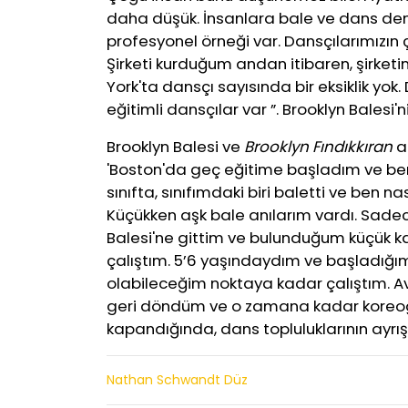
daha düşük. İnsanlara bale ve dans de
profesyonel örneği var. Dansçılarımızın 
Şirketi kurduğum andan itibaren, şirketi
York'ta dansçı sayısında bir eksiklik y
eğitimli dansçılar var ”. Brooklyn Balesi'
Brooklyn Balesi ve
Brooklyn Fındıkkıran
aç
'Boston'da geç eğitime başladım ve beni
sınıfta, sınıfımdaki biri baletti ve ben
Küçükken aşk bale anılarım vardı. Sad
Balesi'ne gittim ve bulunduğum küçük k
çalıştım. 5’6 yaşındaydım ve başladığı
olabileceğim noktaya kadar çalıştım. 
geri döndüm ve o zamana kadar koreog
kapandığında, dans topluluklarının ayrışt
Nathan Schwandt Düz