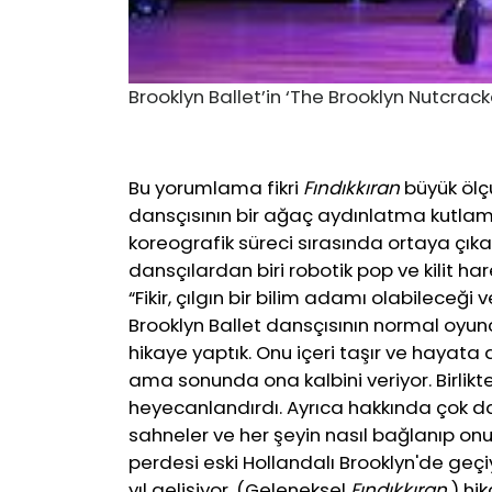
Brooklyn Ballet’in ‘The Brooklyn Nutcrack
Bu yorumlama fikri
Fındıkkıran
büyük ölçü
dansçısının bir ağaç aydınlatma kutlam
koreografik süreci sırasında ortaya çı
dansçılardan biri robotik pop ve kilit har
“Fikir, çılgın bir bilim adamı olabileceğ
Brooklyn Ballet dansçısının normal oyun
hikaye yaptık. Onu içeri taşır ve hayata d
ama sonunda ona kalbini veriyor. Birlikte 
heyecanlandırdı. Ayrıca hakkında çok d
sahneler ve her şeyin nasıl bağlanıp onu '
perdesi eski Hollandalı Brooklyn'de geçiy
yıl gelişiyor. (Geleneksel
Fındıkkıran
) hi