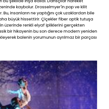
ri bu şekilde inşa edildi. Dansçılar hareket
üzeninde kaybolur. Drosselmyer'in pop ve kilit
. Bu, insanların ne yaptığını çok uzaklardan bile
ha büyük hissettirir. Çiçekler fiber optik tutuşa
n üzerinde renkli elyaf ipliklerini gerçekten
klasik bir hikayenin bu son derece modern yeniden
leyerek balenin yorumunun ayrılmaz bir parçası