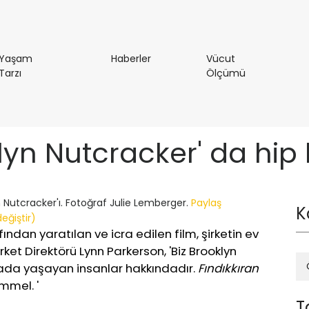
Haberler
Yaşam
Haberler
Vücut
Yaşam
Vücut
Tarzı
Ölçümü
Tarzı
Ölçümü
klyn Nutcracker' da hip
n Nutcracker'ı. Fotoğraf Julie Lemberger.
Paylaş
K
eğiştir)
ından yaratılan ve icra edilen film, şirketin ev
irket Direktörü Lynn Parkerson, 'Biz Brooklyn
ada yaşayan insanlar hakkındadır.
Fındıkkıran
mmel. '
T