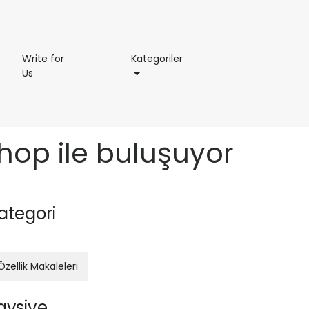
Kategoriler
Write for
Kategoriler
Write
Us
for
Us
 hop ile buluşuyor
ategori
Özellik Makaleleri
avsiye