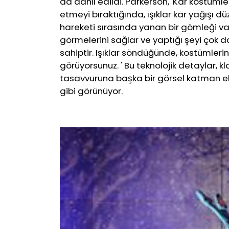
da dahil edildi. Parkerson, 'Kar kostümle
etmeyi bıraktığında, ışıklar kar yağışı d
hareketi sırasında yanan bir gömleği var
görmelerini sağlar ve yaptığı şeyi çok da
sahiptir. Işıklar söndüğünde, kostümlerini
görüyorsunuz. ' Bu teknolojik detaylar, 
tasavvuruna başka bir görsel katman ek
gibi görünüyor.