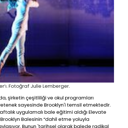
er’ı. Fotoğraf Julie Lemberger.
şirketin çeşitliliği ve okul programları
 yetenek sayesinde Brooklyn'i temsil etmektedir.
 haftalık uygulamalı bale eğitimi aldığı Elevate
Brooklyn Balesinin “dahil etme yoluyla
ylaşıyor. Bunun 'tarihsel olarak balede radikal