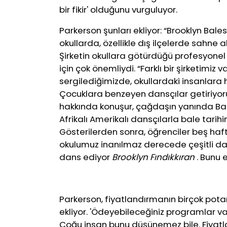
bir fikir' olduğunu vurguluyor.
Parkerson şunları ekliyor: “Brooklyn Bale
okullarda, özellikle dış ilçelerde sahne 
Şirketin okullara götürdüğü profesyonel
için çok önemliydi. “Farklı bir şirketimi
sergilediğimizde, okullardaki insanlara 
Çocuklara benzeyen dansçılar getiriyor
hakkında konuşur, çağdaşın yanında Baro
Afrikalı Amerikalı dansçılarla bale tarihin
Gösterilerden sonra, öğrenciler beş hafta
okulumuz inanılmaz derecede çeşitli dan
dans ediyor
Brooklyn Fındıkkıran
. Bunu e
Parkerson, fiyatlandırmanın birçok pota
ekliyor. 'Ödeyebileceğiniz programlar var
Çoğu insan bunu düşünemez bile. Fiyat