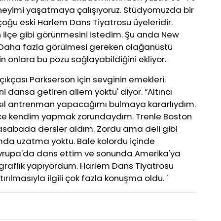
neyimi yaşatmaya çalışıyoruz. Stüdyomuzda bir
çoğu eski Harlem Dans Tiyatrosu üyeleridir.
n ilçe gibi görünmesini istedim. Şu anda New
ok. Daha fazla görülmesi gereken olağanüstü
nin onlara bu pozu sağlayabildiğini ekliyor.
ıkçası Parkserson için sevginin emekleri.
 dansa getiren ailem yoktu' diyor. “Altıncı
 nasıl antrenman yapacağımı bulmaya kararlıydım.
ece kendim yapmak zorundaydım. Trenle Boston
asabada dersler aldım. Zordu ama deli gibi
mda uzatma yoktu. Bale kolordu içinde
Avrupa'da dans ettim ve sonunda Amerika'ya
raflık yapıyordum. Harlem Dans Tiyatrosu
ırılmasıyla ilgili çok fazla konuşma oldu. '