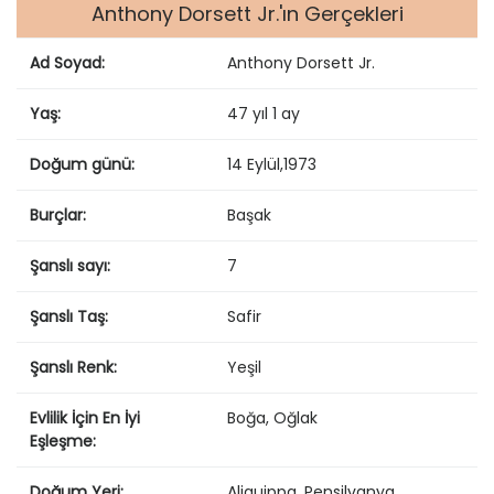
Anthony Dorsett Jr.'ın Gerçekleri
Ad Soyad:
Anthony Dorsett Jr.
Yaş:
47 yıl 1 ay
Doğum günü:
14 Eylül
,
1973
Burçlar:
Başak
Şanslı sayı:
7
Şanslı Taş:
Safir
Şanslı Renk:
Yeşil
Evlilik İçin En İyi
Boğa, Oğlak
Eşleşme:
Doğum Yeri:
Aliquippa, Pensilvanya