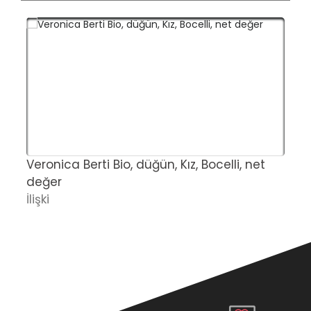
Veronica Berti Bio, düğün, Kız, Bocelli, net
M
değer
ş
İlişki
Ö